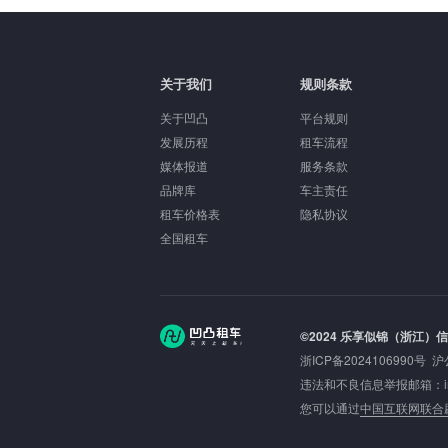
关于我们
规则条款
关于凹凸
平台规则
发展历程
租车流程
媒体报道
服务条款
品牌库
车主责任
租车价格表
隐私协议
全国租车
©2024 乐享似锦（浙江）
浙ICP备2024106990号
沪
违法和不良信息举报邮箱：inbou
您可以通过
中国互联网联合