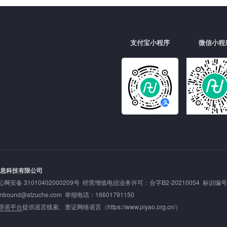
支付宝小程序
微信小程
信息科技有限公司
公网安备 31010402000209号
经营增值电信业务许可：合字B2-20210054 标识编号: 20
nd@atzuche.com 举报电话：16601791150
辟谣平台
提供谣言线索、查证网络谣言（
https://www.piyao.org.cn/
）