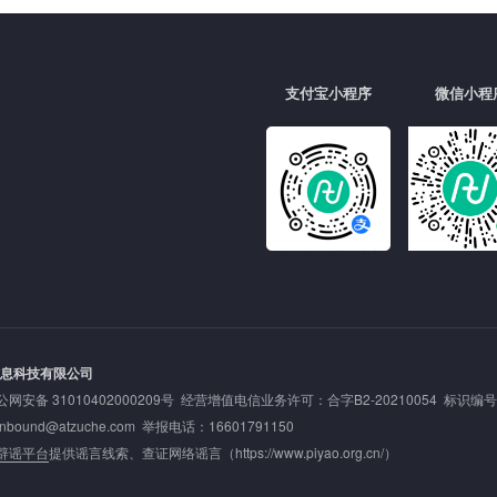
支付宝小程序
微信小程
信息科技有限公司
公网安备 31010402000209号
经营增值电信业务许可：合字B2-20210054 标识编号: 20
nd@atzuche.com 举报电话：16601791150
辟谣平台
提供谣言线索、查证网络谣言（
https://www.piyao.org.cn/
）