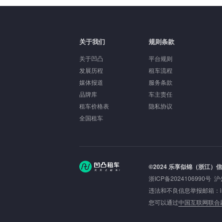
关于我们
规则条款
关于凹凸
平台规则
发展历程
租车流程
媒体报道
服务条款
品牌库
车主责任
租车价格表
隐私协议
全国租车
©2024 乐享似锦（浙江）
浙ICP备2024106990号
沪
违法和不良信息举报邮箱：inbou
您可以通过
中国互联网联合